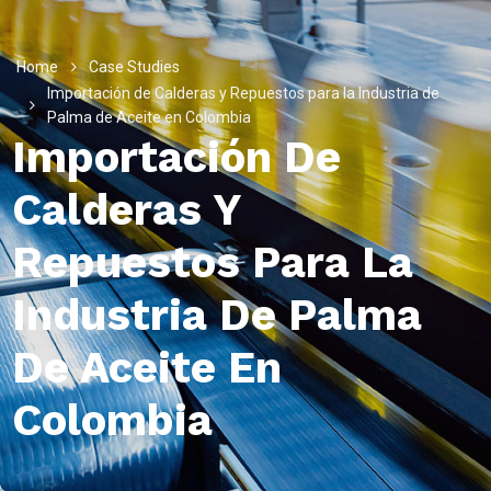
Home
Case Studies
Importación de Calderas y Repuestos para la Industria de
Palma de Aceite en Colombia
Importación De
Calderas Y
Repuestos Para La
Industria De Palma
De Aceite En
Colombia